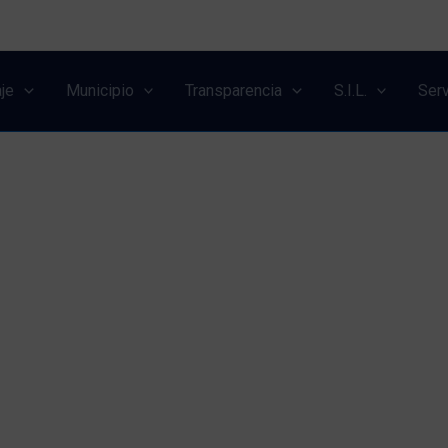
je
Municipio
Transparencia
S.I.L.
Serv