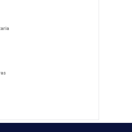
aria
vas