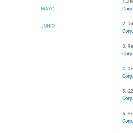
1.3 
Conj
MAYO
2. D
JUNIO
Conj
3. R
Conj
4. D
Conj
5.-2
Conj
6. P
Conj