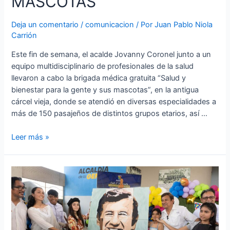
MASCOTAS
Deja un comentario
/
comunicacion
/ Por
Juan Pablo Niola
Carrión
Este fin de semana, el acalde Jovanny Coronel junto a un
equipo multidisciplinario de profesionales de la salud
llevaron a cabo la brigada médica gratuita “Salud y
bienestar para la gente y sus mascotas”, en la antigua
cárcel vieja, donde se atendió en diversas especialidades a
más de 150 pasajeños de distintos grupos etarios, así …
ALCALDE
Leer más »
JOVANNY
CORONEL
EFECTUÓ
BRIGADA
MÉDICA
PARA
LOS