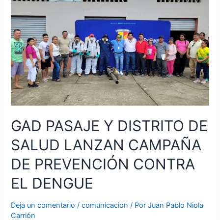
TRABAJOS
DEL
PROYECTO
DE
AGUA
POTABLE,
EN
SU
ETAPA
FINAL
GAD PASAJE Y DISTRITO DE
SALUD LANZAN CAMPAÑA
DE PREVENCIÓN CONTRA
EL DENGUE
Deja un comentario
/
comunicacion
/ Por
Juan Pablo Niola
Carrión