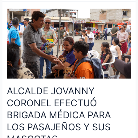
inicio
a
la
actualización
del
Plan
de
Desarrollo
y
Ordenamiento
Territorial
2024-
ALCALDE JOVANNY
2027
CORONEL EFECTUÓ
BRIGADA MÉDICA PARA
LOS PASAJEÑOS Y SUS