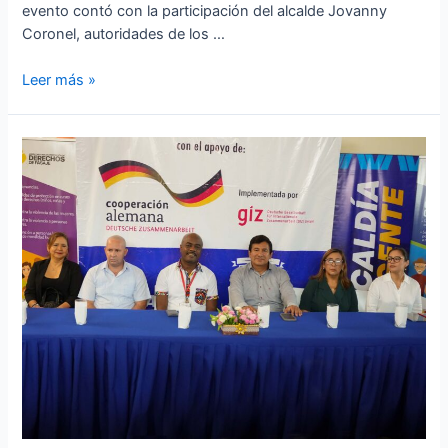
evento contó con la participación del alcalde Jovanny
Coronel, autoridades de los …
SOCIALIZACIÓN
Leer más »
DE
LA
ACTUALIZACIÓN
DEL
PDOT
2024-
2027:
Un
Hito
en
la
Planificación
Territorial