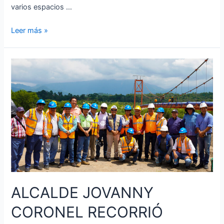
varios espacios …
INSCRIPCIONES
Leer más »
ABIERTAS
PARA
VACACIONALES
2024
DEL
GAD
PASAJE
ALCALDE JOVANNY
CORONEL RECORRIÓ