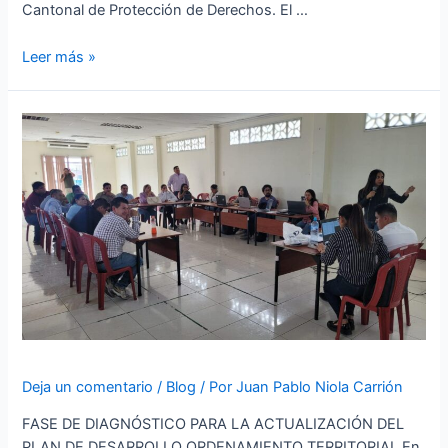
Cantonal de Protección de Derechos. El …
Trabajamos
Leer más »
en
unidad
por
un
Pasaje
inclusivo
Deja un comentario
/
Blog
/ Por
Juan Pablo Niola Carrión
FASE DE DIAGNÓSTICO PARA LA ACTUALIZACIÓN DEL
PLAN DE DESARROLLO ORDENAMIENTO TERRITORIAL En