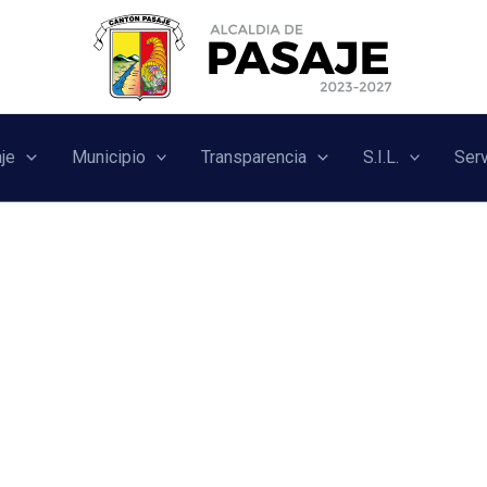
je
Municipio
Transparencia
S.I.L.
Serv