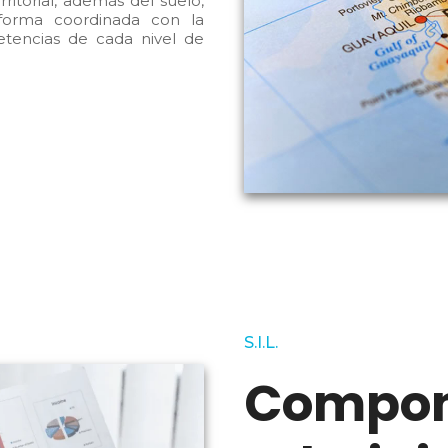
ritorial, además del suelo,
orma coordinada con la
etencias de cada nivel de
S.I.L.
Compon