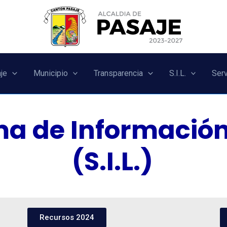
je
Municipio
Transparencia
S.I.L.
Serv
ma de Información
(S.I.L.)
Recursos 2024