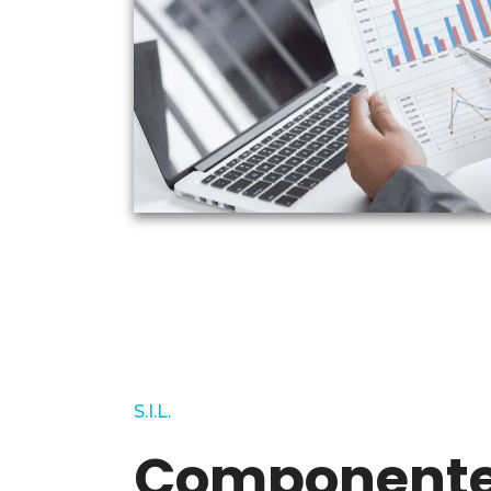
S.I.L.
Component