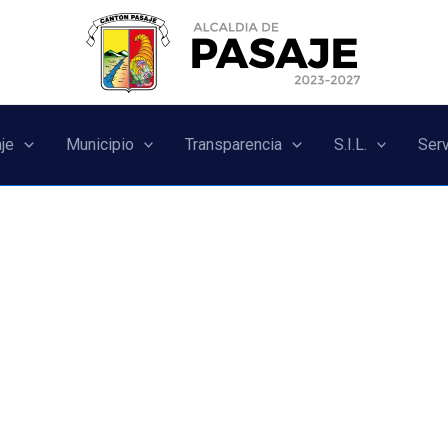
je
Municipio
Transparencia
S.I.L.
Serv