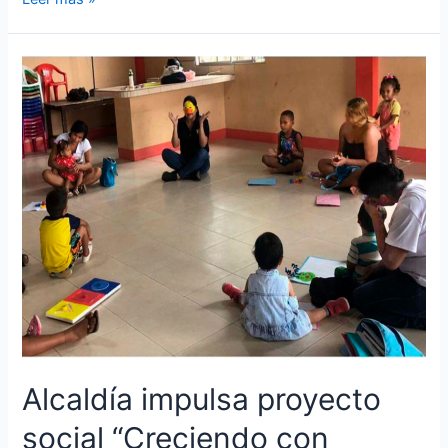
pregón
de
candidatas
a
reina,
inicia
colorido
pregón
por
Fiestas
de
Pasaje
Alcaldía impulsa proyecto
social “Creciendo con