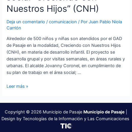
Nuestros Hijos” (CNH)
Deja un comentario
/
comunicacion
/ Por
Juan Pablo Niola
Carrión
Alrededor de 500 niños y niñas son atendidos por el GAD
de Pasaje en la modalidad, Creciendo con Nuestros Hijos
(CNH), en materia de desarrollo infantil. El proyecto se
desarrolla grupal y por visitas semanales, en áreas rurales y
urbanas. El alcalde Jovanny Coronel, en cumplimiento de
su plan de trabajo en el área social; …
Alcaldía
Leer más »
impulsa
proyecto
social
Copyright © 2026 Municipio de Pasaje
Municipio de Pasaje
|
“Creciendo
Design by Tecnologías de la Información y Las Comunicaciones
con
Nuestros