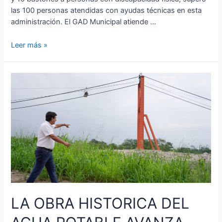
las 100 personas atendidas con ayudas técnicas en esta
administración. El GAD Municipal atiende …
CONMEMORAMOS
Leer más »
EL
DÍA
INTERNACIONAL
DE
LAS
PERSONAS
CON
DISCAPACIDAD
LA OBRA HISTORICA DEL