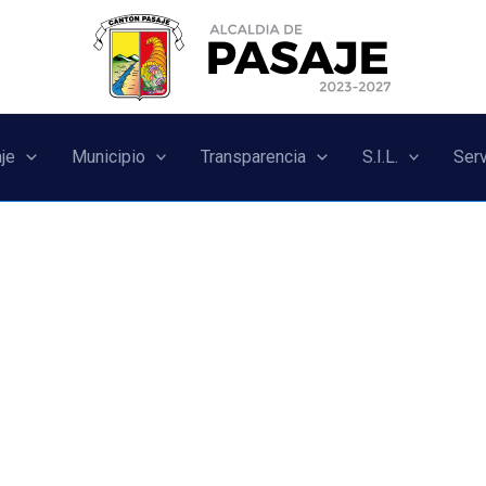
je
Municipio
Transparencia
S.I.L.
Serv