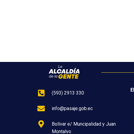
E
(593) 2913 330
info@pasaje.gob.ec
Bolívar e/ Muncipalidad y Juan
Montalvo
Copyright © 2026 Municipio de Pas