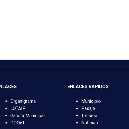
NLACES
ENLACES RAPIDOS
Organigrama
Municipio
LOTAIP
Pasaje
Gaceta Municipal
Turismo
PDOyT
Noticias
aje
Municipio de Pasaje
| Design by Tecnologías de la In