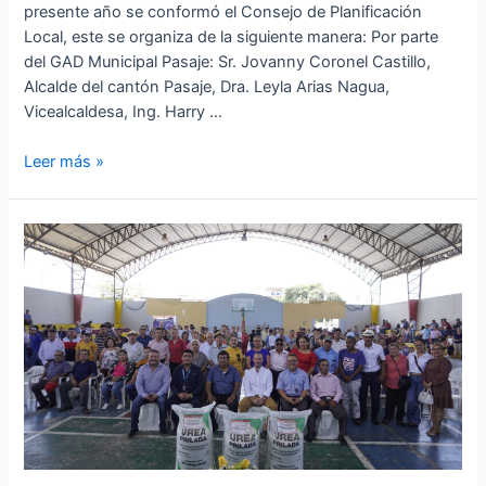
presente año se conformó el Consejo de Planificación
Local, este se organiza de la siguiente manera: Por parte
del GAD Municipal Pasaje: Sr. Jovanny Coronel Castillo,
Alcalde del cantón Pasaje, Dra. Leyla Arias Nagua,
Vicealcaldesa, Ing. Harry …
Se
Leer más »
dió
inicio
a
la
actualización
del
Plan
de
Desarrollo
y
Ordenamiento
Territorial
2024-