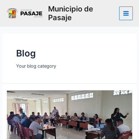
Ir
Municipio de
al
Pasaje
contenido
Main
Men
Blog
Your blog category