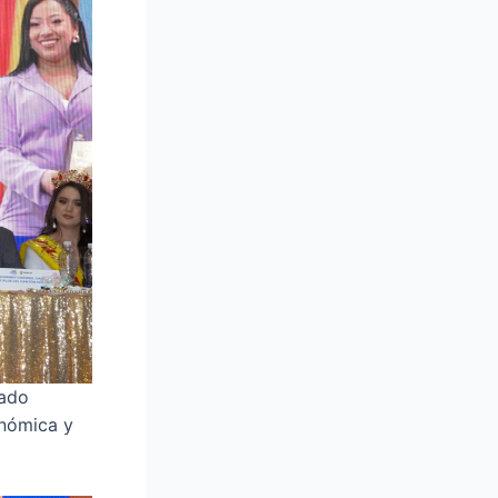
gado
onómica y