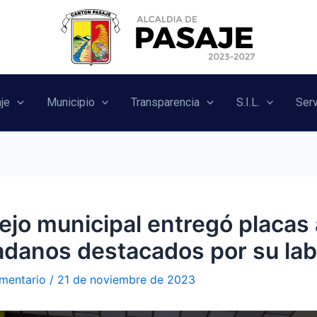
je
Municipio
Transparencia
S.I.L.
Serv
jo municipal entregó placas 
danos destacados por su lab
mentario
/
21 de noviembre de 2023