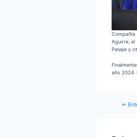
Compañía M
Aguirre, a
Pasaje y o
Finalmente
año 2024. 
Navegaci
←
Entr
de
entradas