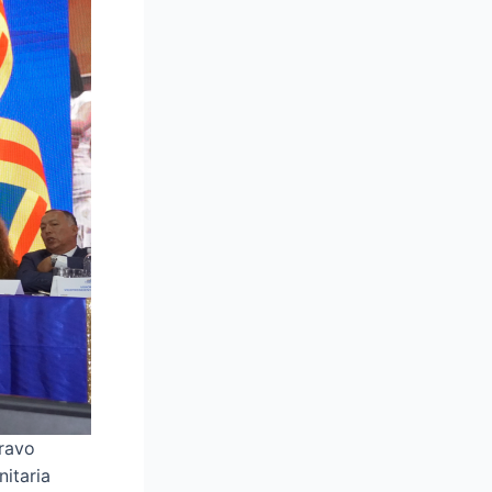
ravo
itaria