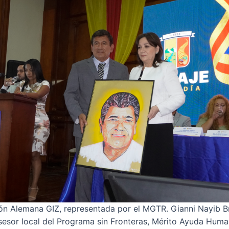
n Alemana GIZ, representada por el MGTR. Gianni Nayib B
sesor local del Programa sin Fronteras, Mérito Ayuda Human