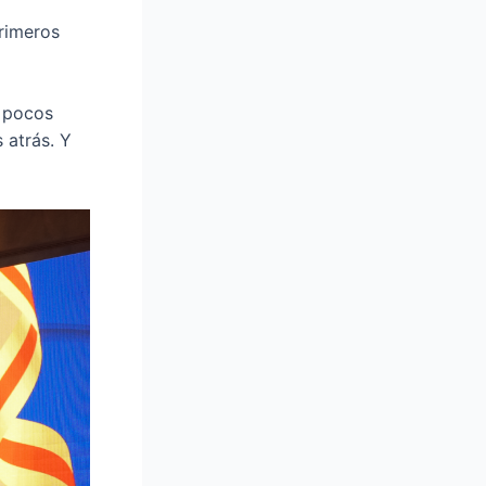
primeros
n pocos
 atrás. Y