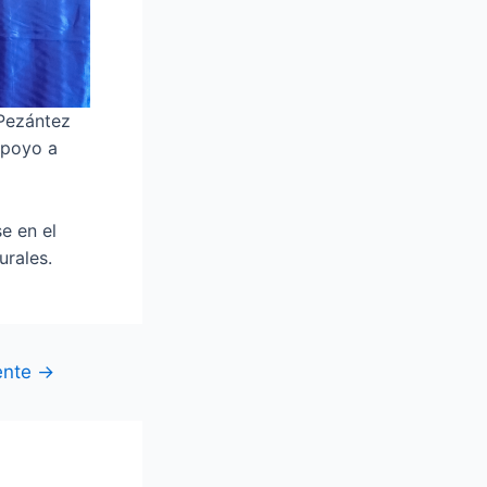
Pezántez
apoyo a
e en el
urales.
ente
→