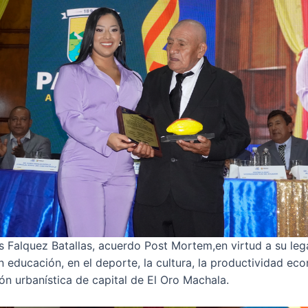
os Falquez Batallas, acuerdo Post Mortem,en virtud a su le
en educación, en el deporte, la cultura, la productividad ec
ión urbanística de capital de El Oro Machala.