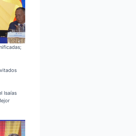
nificadas;
nvitados
 Isaías
ejor