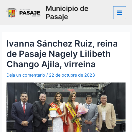
Ir
Municipio de
al
Pasaje
contenido
Main
Men
Ivanna Sánchez Ruiz, reina
de Pasaje Nagely Lilibeth
Chango Ajila, virreina
Deja un comentario
/
22 de octubre de 2023